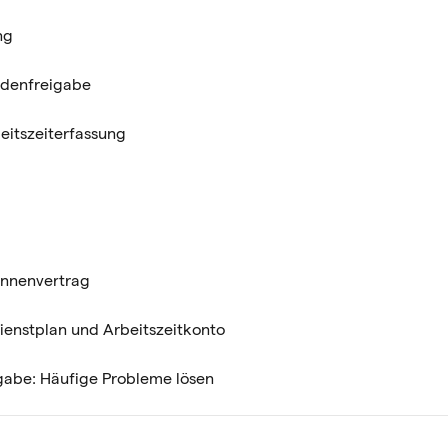
ng
ndenfreigabe
eitszeiterfassung
innenvertrag
Dienstplan und Arbeitszeitkonto
abe: Häufige Probleme lösen