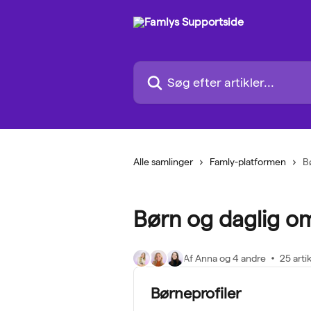
Spring videre til hovedindholdet
Søg efter artikler...
Alle samlinger
Famly-platformen
B
Børn og daglig o
Af Anna og 4 andre
25 arti
Børneprofiler