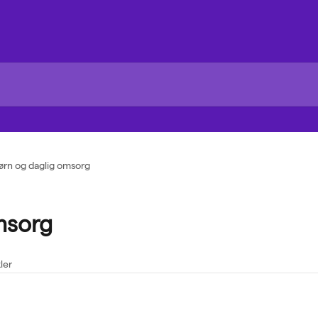
ørn og daglig omsorg
msorg
kler