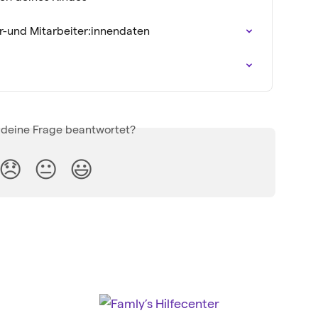
r-und Mitarbeiter:innendaten
 deine Frage beantwortet?
😞
😐
😃