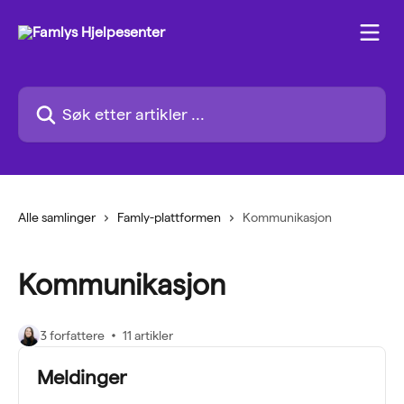
Gå til hovedinnhold
Søk etter artikler ...
Alle samlinger
Famly-plattformen
Kommunikasjon
Kommunikasjon
3 forfattere
11 artikler
Meldinger