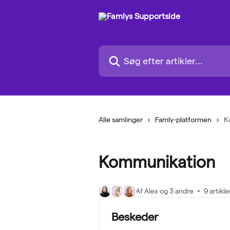
Spring videre til hovedindholdet
Søg efter artikler...
Alle samlinger
Famly-platformen
K
Kommunikation
Af Alex og 3 andre
9 artikle
Beskeder