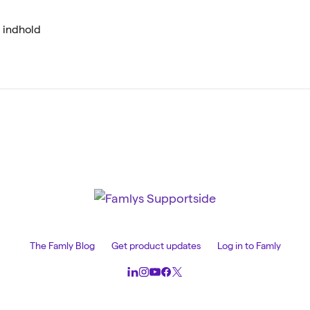
 indhold
The Famly Blog
Get product updates
Log in to Famly