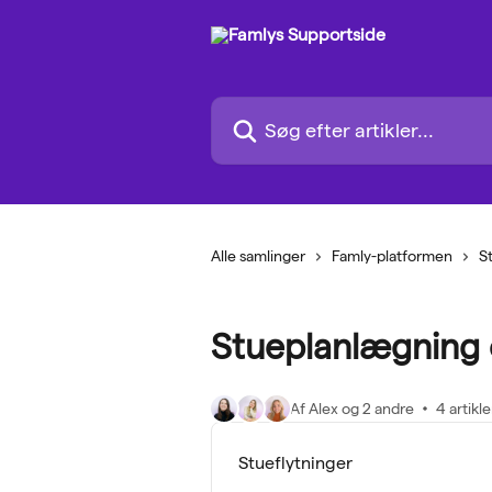
Spring videre til hovedindholdet
Søg efter artikler...
Alle samlinger
Famly-platformen
S
Stueplanlægning o
Af Alex og 2 andre
4 artikle
Stueflytninger