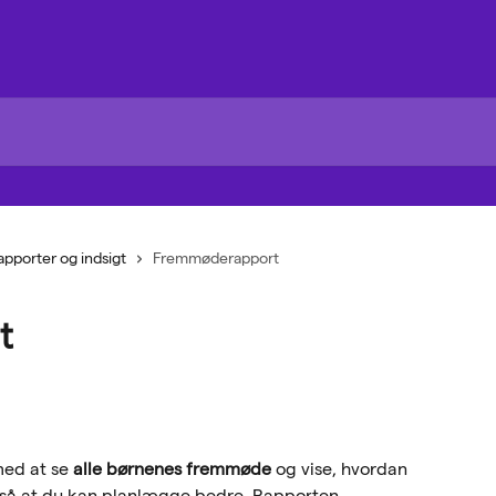
apporter og indsigt
Fremmøderapport
t
ed at se 
alle børnenes fremmøde
 og vise, hvordan 
, så at du kan planlægge bedre. Rapporten 