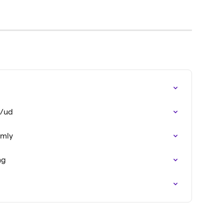
d/ud
amly
ng