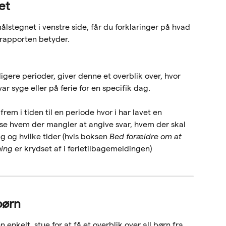
et
lstegnet i venstre side, får du forklaringer på hvad 
rapporten betyder.
igere perioder, giver denne et overblik over, hvor 
r syge eller på ferie for en specifik dag.
em i tiden til en periode hvor i har lavet en 
ise hvem der mangler at angive svar, hvem der skal 
 og hvilke tider (hvis boksen 
Bed forældre om at 
ning
er krydset af i ferietilbagemeldingen)
børn
 enkelt  stue for at få et overblik over all børn fra 