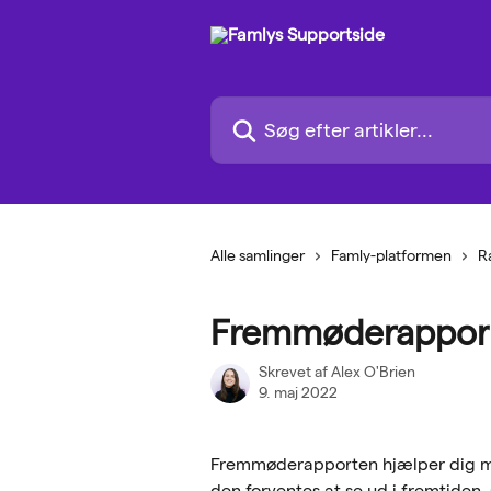
Spring videre til hovedindholdet
Søg efter artikler...
Alle samlinger
Famly-platformen
R
Fremmøderappor
Skrevet af
Alex O'Brien
9. maj 2022
Fremmøderapporten hjælper dig m
den forventes at se ud i fremtiden