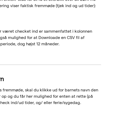
ing viser faktisk fremmøde (tjek ind og ud tider): 
ar været checket ind er sammenfattet i kolonnen 
 også mulighed for at Downloade en CSV fil af 
eriode, dog højst 12 måneder. 
rn
arns fremmøde, skal du klikke ud for barnets navn den 
 og du får her mulighed for enten at rette (på 
 check ind/ud tider, og/ eller ferie/sygedag.