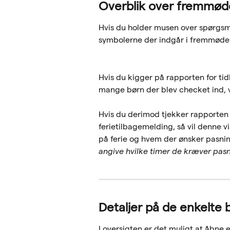
Overblik over fremmød
Hvis du holder musen over spørgsmå
symbolerne der indgår i fremmøde
Hvis du kigger på rapporten for tidl
mange børn der blev checket ind, va
Hvis du derimod tjekker rapporten fr
ferietilbagemelding, så vil denne v
på ferie og hvem der ønsker pasning
angive hvilke timer de kræver pas
Detaljer på de enkelte 
I oversigten er det muligt at åbne en