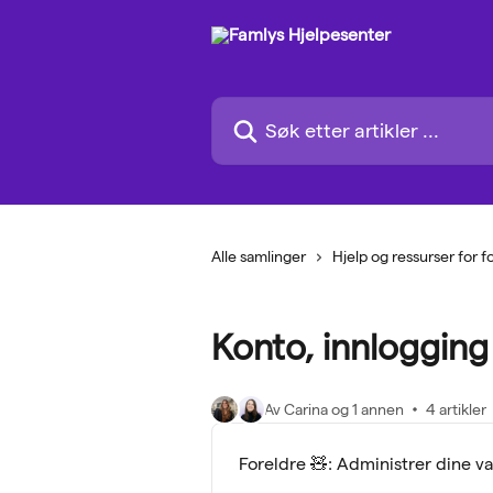
Gå til hovedinnhold
Søk etter artikler ...
Alle samlinger
Hjelp og ressurser for f
Konto, innlogging
Av Carina og 1 annen
4 artikler
Foreldre 🧸: Administrer dine va